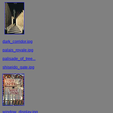
dark_corridor.jpg
palais_royale.jpg
palisade_of_tree...
shiseido_gate.jpg
window_display.jpg