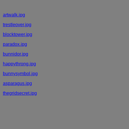
artwalk.jpg
trestleover.jpg
blocktower.jpg
paradox.jpg
bunnidor.jpg
happythrong.jpg
bunnysymbol.jpg
asparagus.jpg
thegridsecret.jpg