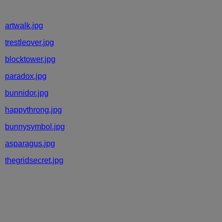
artwalk.jpg
trestleover.jpg
blocktower.jpg
paradox.jpg
bunnidor.jpg
happythrong.jpg
bunnysymbol.jpg
asparagus.jpg
thegridsecret.jpg